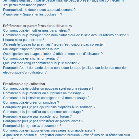
Je m’étais déjà inscrit par le passé mais ne peux à présent plus me connecter ?!
J’ai perdu mon mot de passe !
Pourquoi suis-je déconnecté automatiquement ?
À quoi sert « Supprimer les cookies » ?
Préférences et paramètres des utilisateurs
Comment puis-je modifier mes paramètres ?
Comment puis-je masquer mon nom d’utilisateur de la liste des utilisateurs en ligne ?
L’heure n’est pas correcte !
J’ai réglé le fuseau horaire mais l’heure n’est toujours pas correcte !
Ma langue n’apparaît pas dans la liste !
Que signifient les images situées à côté de mon nom d’utilisateur ?
Comment puis-je afficher un avatar ?
Quel est mon rang et comment puis-je le modifier ?
Pourquoi m’est-il demandé de me connecter lorsque je clique sur le lien de courrier
électronique d’un utilisateur ?
Problèmes de publication
Comment puis-je publier un nouveau sujet ou une réponse ?
Comment puis-je modifier ou supprimer un message ?
Comment puis-je insérer une signature à mon message ?
Comment puis-je créer un sondage ?
Pourquoi ne puis-je pas ajouter plus d’options à un sondage ?
Comment puis-je modifier ou supprimer un sondage ?
Pourquoi ne puis-je pas accéder à un forum ?
Pourquoi ne puis-je pas transférer de pièces jointes ?
Pourquoi ai-je reçu un avertissement ?
Comment puis-je rapporter des messages à un modérateur ?
À quoi sert le bouton « Enregistrer comme brouillon » affiché lors de la rédaction d’un