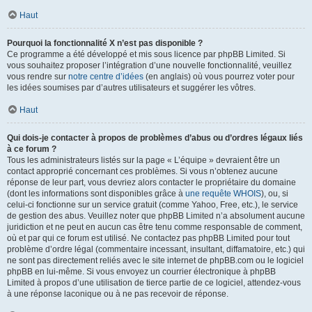
Haut
Pourquoi la fonctionnalité X n’est pas disponible ?
Ce programme a été développé et mis sous licence par phpBB Limited. Si
vous souhaitez proposer l’intégration d’une nouvelle fonctionnalité, veuillez
vous rendre sur
notre centre d’idées
(en anglais) où vous pourrez voter pour
les idées soumises par d’autres utilisateurs et suggérer les vôtres.
Haut
Qui dois-je contacter à propos de problèmes d’abus ou d’ordres légaux liés
à ce forum ?
Tous les administrateurs listés sur la page « L’équipe » devraient être un
contact approprié concernant ces problèmes. Si vous n’obtenez aucune
réponse de leur part, vous devriez alors contacter le propriétaire du domaine
(dont les informations sont disponibles grâce à
une requête WHOIS
), ou, si
celui-ci fonctionne sur un service gratuit (comme Yahoo, Free, etc.), le service
de gestion des abus. Veuillez noter que phpBB Limited n’a absolument aucune
juridiction et ne peut en aucun cas être tenu comme responsable de comment,
où et par qui ce forum est utilisé. Ne contactez pas phpBB Limited pour tout
problème d’ordre légal (commentaire incessant, insultant, diffamatoire, etc.) qui
ne sont pas directement reliés avec le site internet de phpBB.com ou le logiciel
phpBB en lui-même. Si vous envoyez un courrier électronique à phpBB
Limited à propos d’une utilisation de tierce partie de ce logiciel, attendez-vous
à une réponse laconique ou à ne pas recevoir de réponse.