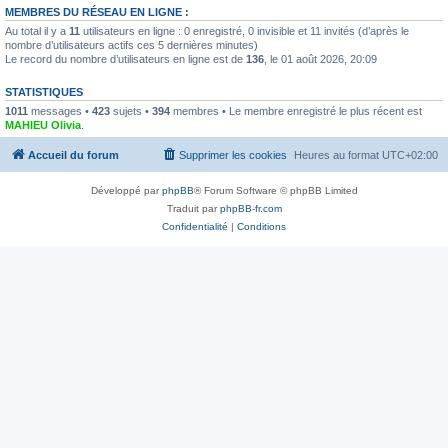
MEMBRES DU RÉSEAU EN LIGNE :
Au total il y a
11
utilisateurs en ligne : 0 enregistré, 0 invisible et 11 invités (d’après le
nombre d’utilisateurs actifs ces 5 dernières minutes)
Le record du nombre d’utilisateurs en ligne est de
136
, le 01 août 2026, 20:09
STATISTIQUES
1011
messages •
423
sujets •
394
membres • Le membre enregistré le plus récent est
MAHIEU Olivia
.
Accueil du forum
Supprimer les cookies
Heures au format
UTC+02:00
Développé par
phpBB
® Forum Software © phpBB Limited
Traduit par
phpBB-fr.com
Confidentialité
|
Conditions