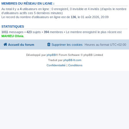
MEMBRES DU RÉSEAU EN LIGNE :
Au total il y a
4
utilisateurs en ligne : 0 enregistré, 0 invisible et 4 invités (d’après le nombre
d’utilisateurs actifs ces 5 dernières minutes)
Le record du nombre d’utilisateurs en ligne est de
136
, le 01 août 2026, 20:09
STATISTIQUES
1011
messages •
423
sujets •
394
membres • Le membre enregistré le plus récent est
MAHIEU Olivia
.
Accueil du forum
Supprimer les cookies
Heures au format
UTC+02:00
Développé par
phpBB
® Forum Software © phpBB Limited
Traduit par
phpBB-fr.com
Confidentialité
|
Conditions