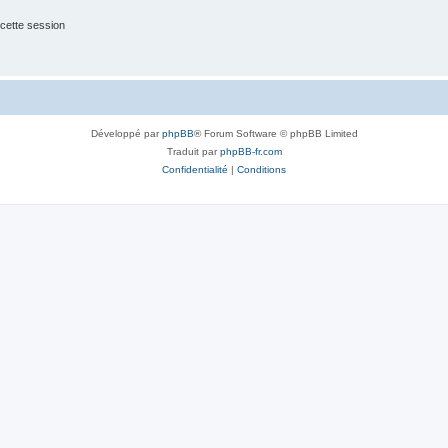
cette session
Développé par
phpBB
® Forum Software © phpBB Limited
Traduit par
phpBB-fr.com
Confidentialité
|
Conditions