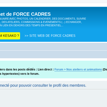
anet de FORCE CADRES
UAIRE AVEC PHOTOS, UN CALENDRIER, DES DOCUMENTS, SUIVRE
, DES ATELIERS, COMMISSIONS & EVENEMENTS (...) ECHANGER,
N LIEN EN DEHORS DES TEMPS EN PRESENTIEL...
M KESAKO ?
>> SITE WEB DE FORCE CADRES
ers dans les posts dédiés : Lien direct :
Forum > Nos ateliers et animations
(De
ns hypertextes) vers le forum.
necté pour pouvoir consulter le profil des membres.