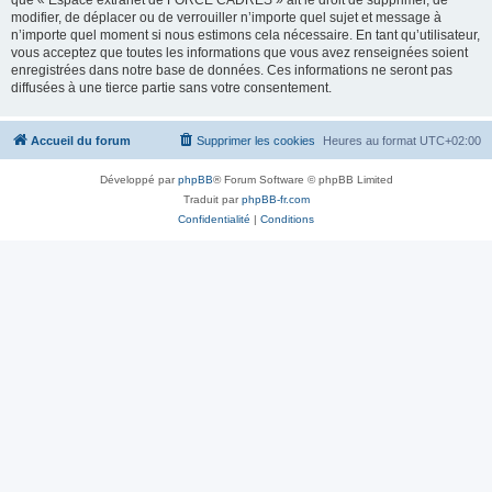
que « Espace extranet de FORCE CADRES » ait le droit de supprimer, de
modifier, de déplacer ou de verrouiller n’importe quel sujet et message à
n’importe quel moment si nous estimons cela nécessaire. En tant qu’utilisateur,
vous acceptez que toutes les informations que vous avez renseignées soient
enregistrées dans notre base de données. Ces informations ne seront pas
diffusées à une tierce partie sans votre consentement.
Accueil du forum
Supprimer les cookies
Heures au format
UTC+02:00
Développé par
phpBB
® Forum Software © phpBB Limited
Traduit par
phpBB-fr.com
Confidentialité
|
Conditions